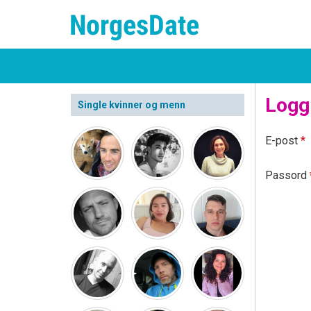
Logg
Single kvinner og menn
E-post
*
Passord