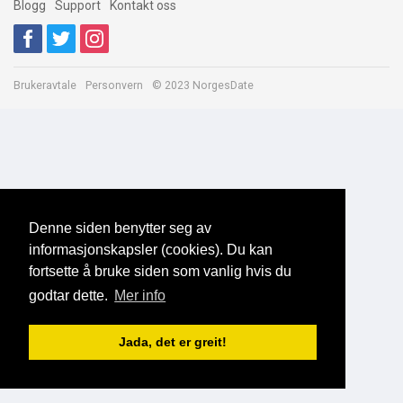
Blogg
Support
Kontakt oss
Brukeravtale
Personvern
© 2023 NorgesDate
Denne siden benytter seg av
informasjonskapsler (cookies). Du kan
fortsette å bruke siden som vanlig hvis du
godtar dette.
Mer info
Jada, det er greit!