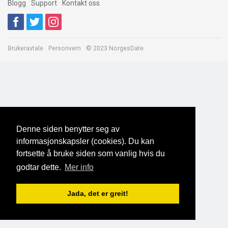
Blogg
Support
Kontakt oss
Brukeravtale
Personvern
© 2023 NorgesDate
Denne siden benytter seg av
informasjonskapsler (cookies). Du kan
fortsette å bruke siden som vanlig hvis du
godtar dette.
Mer info
Jada, det er greit!