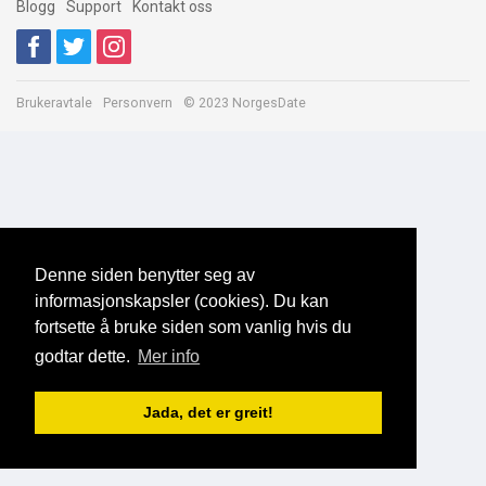
Blogg
Support
Kontakt oss
Brukeravtale
Personvern
© 2023 NorgesDate
Denne siden benytter seg av
informasjonskapsler (cookies). Du kan
fortsette å bruke siden som vanlig hvis du
godtar dette.
Mer info
Jada, det er greit!