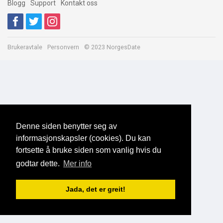
Blogg
Support
Kontakt oss
Brukeravtale
Personvern
© 2023 NorgesDate
Denne siden benytter seg av
informasjonskapsler (cookies). Du kan
fortsette å bruke siden som vanlig hvis du
godtar dette.
Mer info
Jada, det er greit!