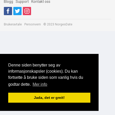
Blogg
Support
Kontakt oss
Brukeravtale
Personvern
© 2023 NorgesDate
Denne siden benytter seg av
informasjonskapsler (cookies). Du kan
fortsette å bruke siden som vanlig hvis du
godtar dette.
Mer info
Jada, det er greit!