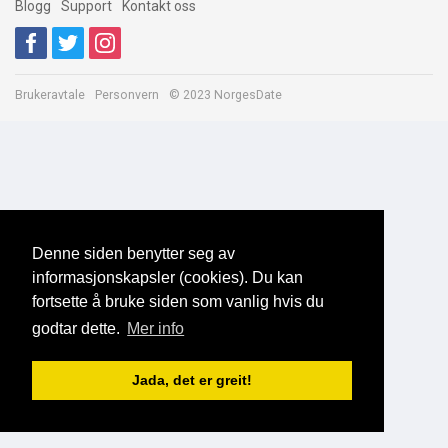
Blogg
Support
Kontakt oss
Brukeravtale
Personvern
© 2023 NorgesDate
Denne siden benytter seg av
informasjonskapsler (cookies). Du kan
fortsette å bruke siden som vanlig hvis du
godtar dette.
Mer info
Jada, det er greit!