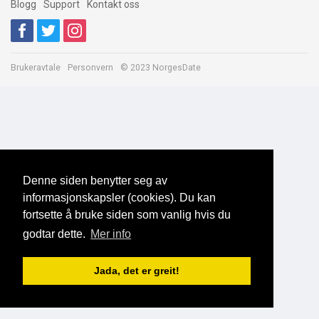
Blogg
Support
Kontakt oss
Brukeravtale
Personvern
© 2023 NorgesDate
Denne siden benytter seg av
informasjonskapsler (cookies). Du kan
fortsette å bruke siden som vanlig hvis du
godtar dette.
Mer info
Jada, det er greit!