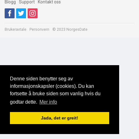
Blogg
Support
Kontakt oss
Brukeravtale
Personvern
© 2023 NorgesDate
Denne siden benytter seg av
informasjonskapsler (cookies). Du kan
fortsette å bruke siden som vanlig hvis du
godtar dette.
Mer info
Jada, det er greit!