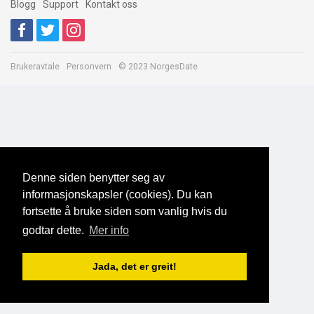
Blogg
Support
Kontakt oss
Brukeravtale
Personvern
© 2023 NorgesDate
Denne siden benytter seg av
informasjonskapsler (cookies). Du kan
fortsette å bruke siden som vanlig hvis du
godtar dette.
Mer info
Jada, det er greit!