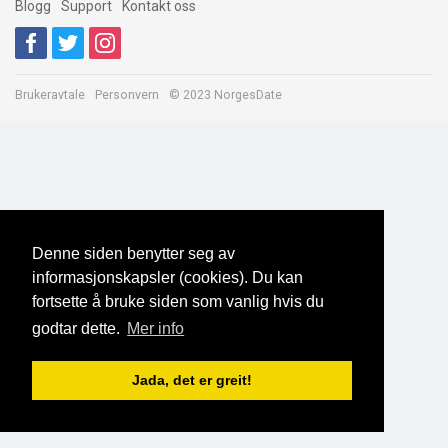
Blogg
Support
Kontakt oss
Brukeravtale
Personvern
© 2023 NorgesDate
Denne siden benytter seg av
informasjonskapsler (cookies). Du kan
fortsette å bruke siden som vanlig hvis du
godtar dette.
Mer info
Jada, det er greit!