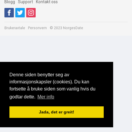
Blogg
Support
Kontakt oss
Brukeravtale
Personvern
© 2023 NorgesDate
Denne siden benytter seg av
informasjonskapsler (cookies). Du kan
fortsette å bruke siden som vanlig hvis du
godtar dette.
Mer info
Jada, det er greit!