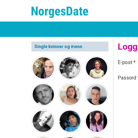
Logg
Single kvinner og menn
E-post
*
Passord