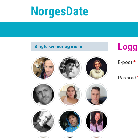
Logg
Single kvinner og menn
E-post
*
Passord