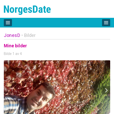
JonesD
Bilder
»
Mine bilder
Bilde 1 av 4