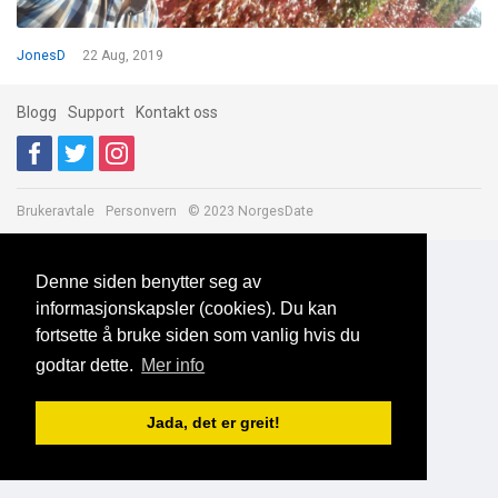
JonesD
22 Aug, 2019
Blogg
Support
Kontakt oss
Brukeravtale
Personvern
© 2023 NorgesDate
Denne siden benytter seg av
informasjonskapsler (cookies). Du kan
fortsette å bruke siden som vanlig hvis du
godtar dette.
Mer info
Jada, det er greit!