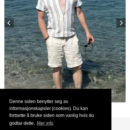
Denne siden benytter seg av
informasjonskapsler (cookies). Du kan
Jakob23
17 Jun, 2026
fortsette å bruke siden som vanlig hvis du
godtar dette.
Mer info
Blogg
Support
Kontakt oss