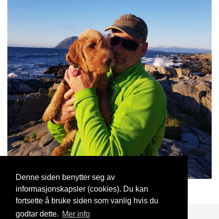
Denne siden benytter seg av
informasjonskapsler (cookies). Du kan
Turvenn
24 Mai, 2026
fortsette å bruke siden som vanlig hvis du
godtar dette.
Mer info
Blogg
Support
Kontakt oss