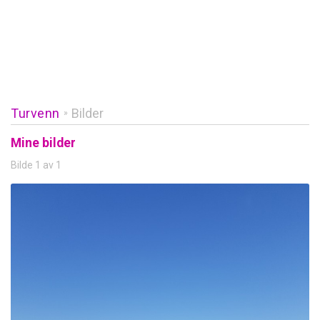
Turvenn
Bilder
»
Mine bilder
Bilde 1 av 1