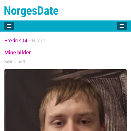
Fredrik04
Bilder
»
Mine bilder
Bilde 2 av 3