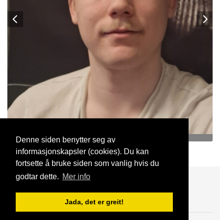
Denne siden benytter seg av
informasjonskapsler (cookies). Du kan
Fredrik04
19 Mai, 2026
fortsette å bruke siden som vanlig hvis du
godtar dette.
Mer info
Blogg
Support
Kontakt oss
Jada, det er greit!