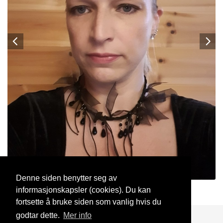
Denne siden benytter seg av
informasjonskapsler (cookies). Du kan
Karine
23 Mar, 2026
fortsette å bruke siden som vanlig hvis du
godtar dette.
Mer info
Blogg
Support
Kontakt oss