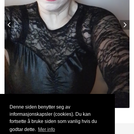
Denne siden benytter seg av
informasjonskapsler (cookies). Du kan
Karine
23 Mar, 2026
fortsette å bruke siden som vanlig hvis du
godtar dette.
Mer info
Blogg
Support
Kontakt oss