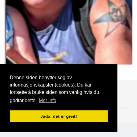
Øivind
6 Mar, 2026
Denne siden benytter seg av
informasjonskapsler (cookies). Du kan
Blogg
Support
Kontakt oss
fortsette å bruke siden som vanlig hvis du
godtar dette.
Mer info
Brukeravtale
Personvern
© 2023 NorgesDate
Jada, det er greit!