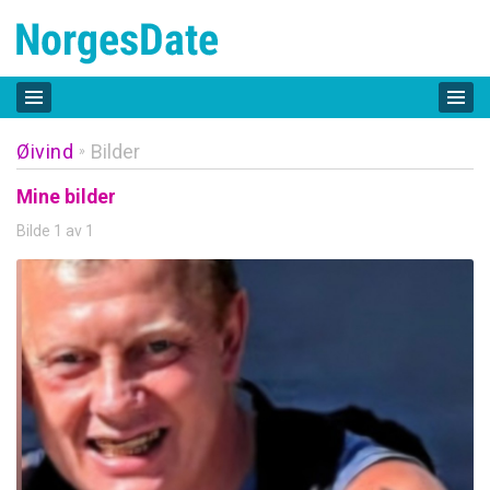
Øivind
Bilder
»
Mine bilder
Bilde 1 av 1