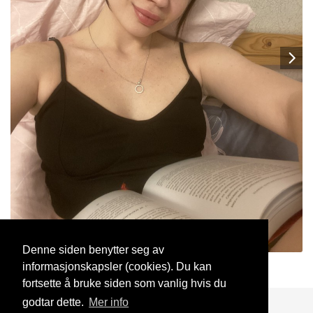
Denne siden benytter seg av
informasjonskapsler (cookies). Du kan
Anitta35
16 Feb, 2026
fortsette å bruke siden som vanlig hvis du
godtar dette.
Mer info
Blogg
Support
Kontakt oss