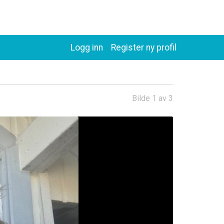
Logg inn
Register ny profil
Bilde 1 av 3