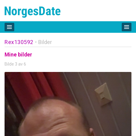
Rex130592
Bilder
»
Mine bilder
Bilde 3 av 6