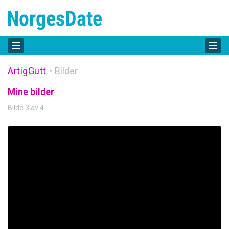
ArtigGutt
Bilder
»
Mine bilder
Bilde 3 av 4