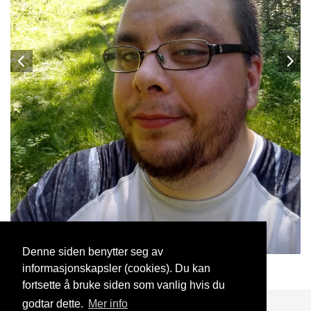
Denne siden benytter seg av
informasjonskapsler (cookies). Du kan
ArtigGutt
25 Jul, 2019
fortsette å bruke siden som vanlig hvis du
godtar dette.
Mer info
Blogg
Support
Kontakt oss