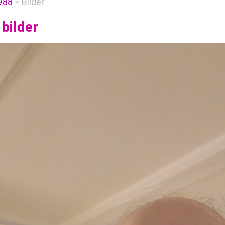
988
Bilder
»
bilder