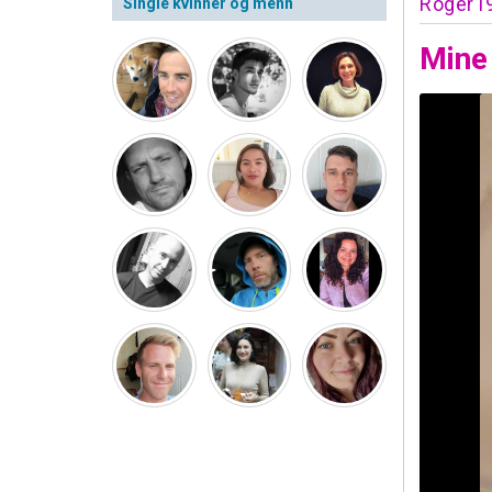
Roger1
Single kvinner og menn
Mine 