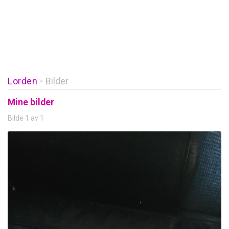
Lorden
Bilder
»
Mine bilder
Bilde 1 av 1