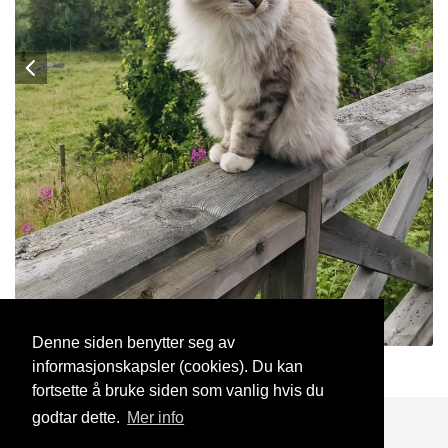
Denne siden benytter seg av
informasjonskapsler (cookies). Du kan
pincy
2 Okt, 2025
fortsette å bruke siden som vanlig hvis du
godtar dette.
Mer info
Blogg
Support
Kontakt oss