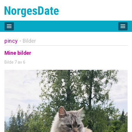
pincy
Bilder
»
Mine bilder
Bilde 7 av 6