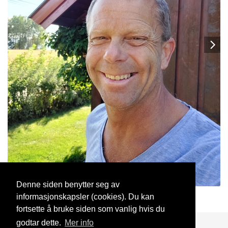
Denne siden benytter seg av
informasjonskapsler (cookies). Du kan
2Bjørn2
22 Sep, 2025
fortsette å bruke siden som vanlig hvis du
godtar dette.
Mer info
Blogg
Support
Kontakt oss