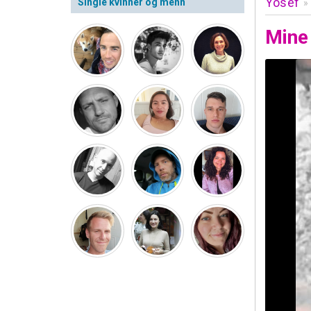
Yosef
Single kvinner og menn
»
Mine 