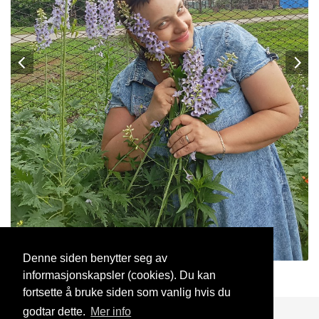
Denne siden benytter seg av
informasjonskapsler (cookies). Du kan
lusiylena
28 Jun, 2025
fortsette å bruke siden som vanlig hvis du
godtar dette.
Mer info
Blogg
Support
Kontakt oss