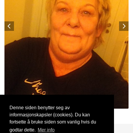
Denne siden benytter seg av
informasjonskapsler (cookies). Du kan
toves
15 Jun, 2019
fortsette å bruke siden som vanlig hvis du
godtar dette.
Mer info
Blogg
Support
Kontakt oss