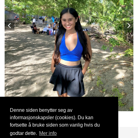
Denne siden benytter seg av
informasjonskapsler (cookies). Du kan
coline
27 Mai, 2025
fortsette å bruke siden som vanlig hvis du
godtar dette.
Mer info
Blogg
Support
Kontakt oss