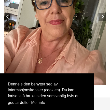
Denne siden benytter seg av
informasjonskapsler (cookies). Du kan
Wen61
15 Apr, 2025
fortsette å bruke siden som vanlig hvis du
godtar dette.
Mer info
Blogg
Support
Kontakt oss