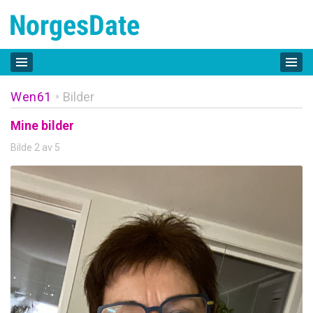
Wen61
Bilder
»
Mine bilder
Bilde 2 av 5