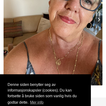
Denne siden benytter seg av
informasjonskapsler (cookies). Du kan
Wen61
15 Apr, 2025
fortsette å bruke siden som vanlig hvis du
godtar dette.
Mer info
Blogg
Support
Kontakt oss