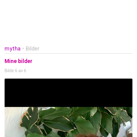
mytha
Bilder
»
Mine bilder
Bilde 6 av 6