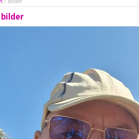
en
Bilder
»
bilder