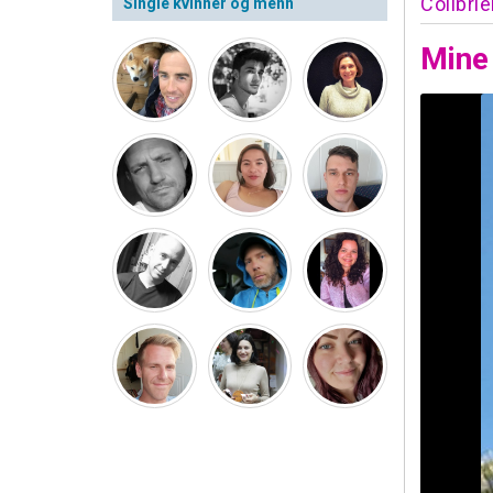
Colibri
Single kvinner og menn
Mine 