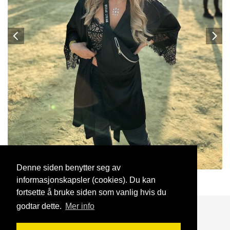
Denne siden benytter seg av
informasjonskapsler (cookies). Du kan
PetraMilitär
26 Jan, 2025
fortsette å bruke siden som vanlig hvis du
godtar dette.
Mer info
Blogg
Support
Kontakt oss