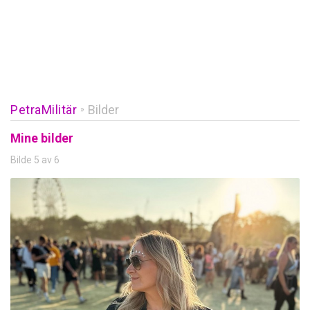
PetraMilitär
Bilder
»
Mine bilder
Bilde 5 av 6