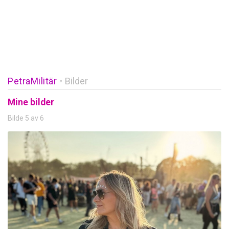
PetraMilitär
Bilder
»
Mine bilder
Bilde 5 av 6