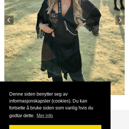
Denne siden benytter seg av
informasjonskapsler (cookies). Du kan
PetraMilitär
26 Jan, 2025
fortsette å bruke siden som vanlig hvis du
godtar dette.
Mer info
Blogg
Support
Kontakt oss