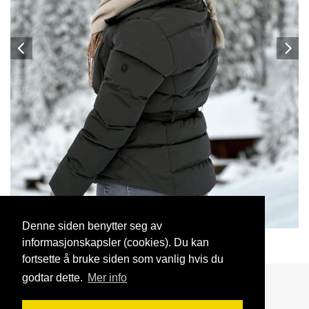
Denne siden benytter seg av
informasjonskapsler (cookies). Du kan
PetraMilitär
26 Jan, 2025
fortsette å bruke siden som vanlig hvis du
godtar dette.
Mer info
Blogg
Support
Kontakt oss