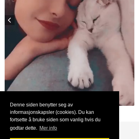
Denne siden benytter seg av
informasjonskapsler (cookies). Du kan
daniellanussl
25 Jan, 2025
fortsette å bruke siden som vanlig hvis du
godtar dette.
Mer info
Blogg
Support
Kontakt oss