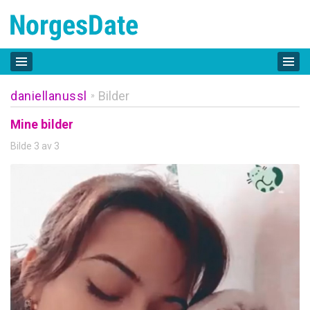
daniellanussl
Bilder
»
Mine bilder
Bilde 3 av 3