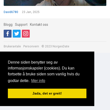
David6780
23 Jan, 2025
Blogg
Support
Kontakt oss
Brukeravtale
Personvern
© 2023 NorgesDate
Denne siden benytter seg av
informasjonskapsler (cookies). Du kan
fortsette å bruke siden som vanlig hvis du
godtar dette.
Mer info
Jada, det er greit!