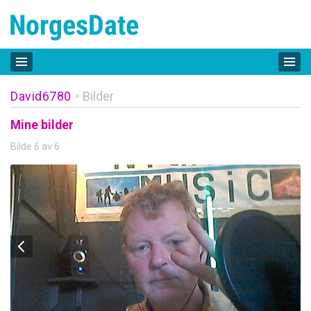
David6780
Bilder
»
Mine bilder
Bilde 6 av 6