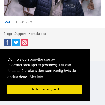
EAGLE
11 Jan, 2025
Blogg
Support
Kontakt oss
Brukeravtale
Personvern
© 2023 NorgesDate
Denne siden benytter seg av
informasjonskapsler (cookies). Du kan
fortsette å bruke siden som vanlig hvis du
godtar dette.
Mer info
Jada, det er greit!