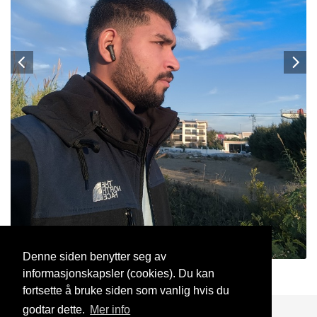
Denne siden benytter seg av
informasjonskapsler (cookies). Du kan
Ehsan22
9 Jan, 2025
fortsette å bruke siden som vanlig hvis du
godtar dette.
Mer info
Blogg
Support
Kontakt oss