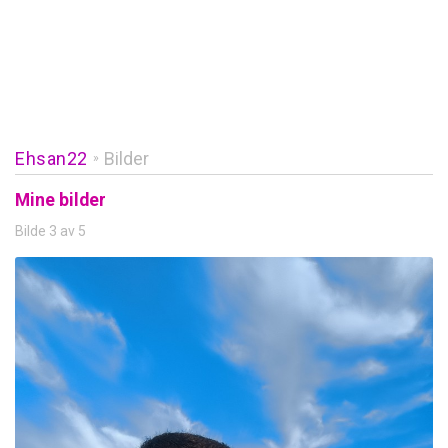
Ehsan22
Bilder
»
Mine bilder
Bilde 3 av 5