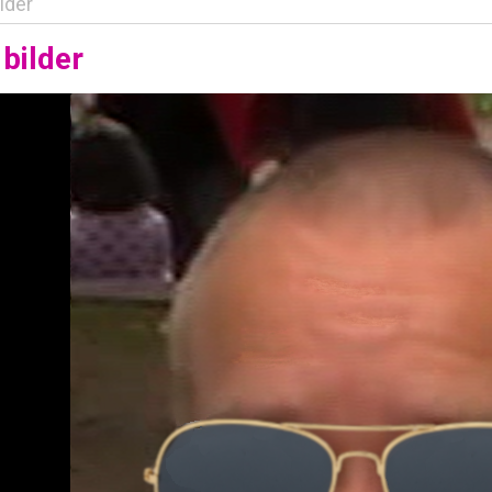
lder
bilder