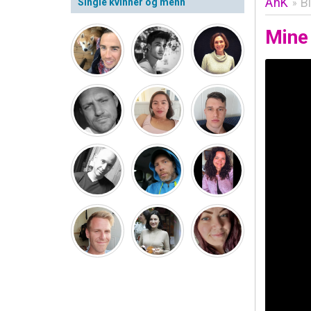
AnK
Bi
Single kvinner og menn
»
Mine 