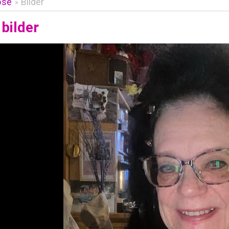
ose
Bilder
»
bilder