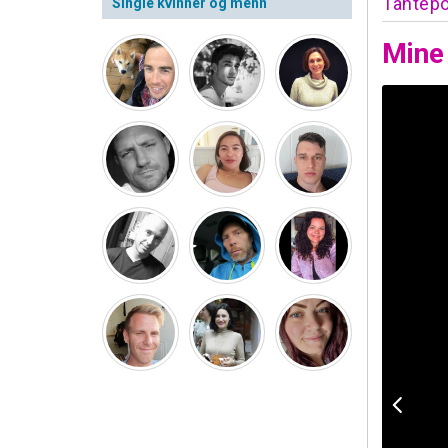
Tantep
Single kvinner og menn
Mine 