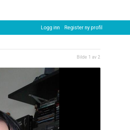
Logg inn
Register ny profil
Bilde 1 av 2