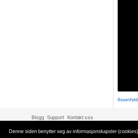
Rosenfel
Blogg
Support
Kontakt oss
Denne siden benytter seg av informasjonskapsler (cookies).
Brukeravtale
Personvern
© 2023 NorgesDate