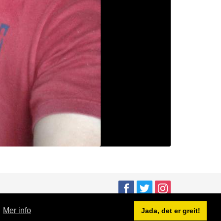
.
Mer info
Jada, det er greit!