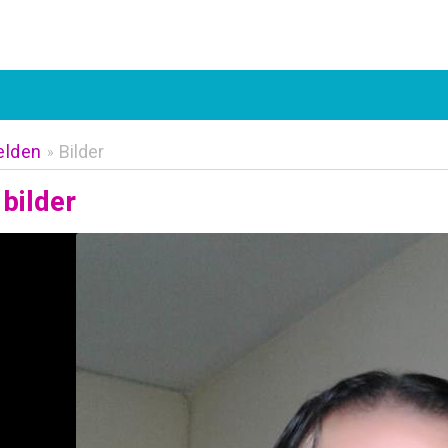
elden
Bilder
»
bilder