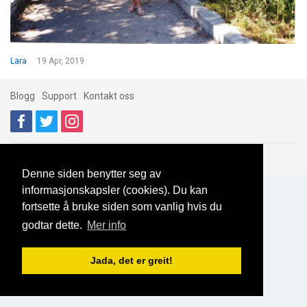
Lara
19 Apr, 2019
Blogg
Support
Kontakt oss
Brukeravtale
Personvern
© 2023 NorgesDate
Denne siden benytter seg av
informasjonskapsler (cookies). Du kan
fortsette å bruke siden som vanlig hvis du
godtar dette.
Mer info
Jada, det er greit!