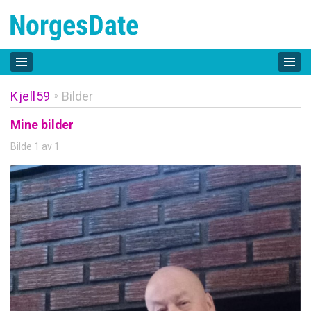
Kjell59
Bilder
»
Mine bilder
Bilde 1 av 1