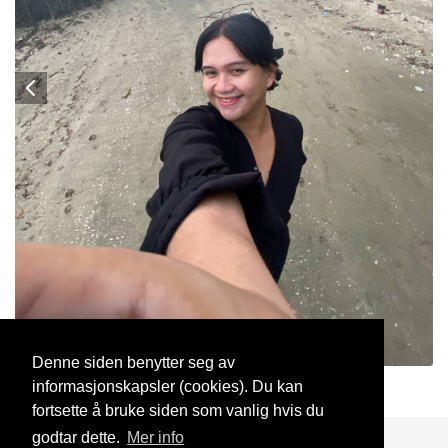
Denne siden benytter seg av
informasjonskapsler (cookies). Du kan
Effa
1 Aug, 2024
fortsette å bruke siden som vanlig hvis du
godtar dette.
Mer info
Blogg
Support
Kontakt oss