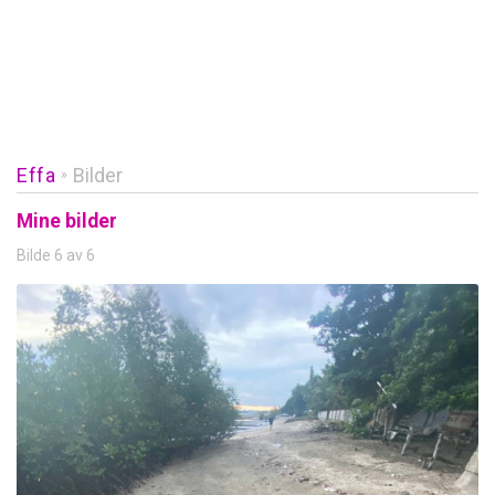
Effa
Bilder
»
Mine bilder
Bilde 6 av 6